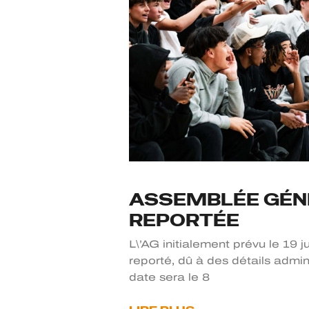
ASSEMBLÉE GÉN
REPORTÉE
L\’AG initialement prévu le 19 j
reporté, dû à des détails admini
date sera le 8