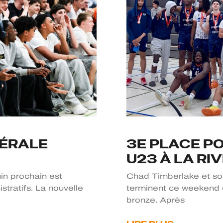
ÉRALE
3E PLACE PO
U23 À LA RI
uin prochain est
Chad Timberlake et so
stratifs. La nouvelle
terminent ce weekend 
bronze. Après